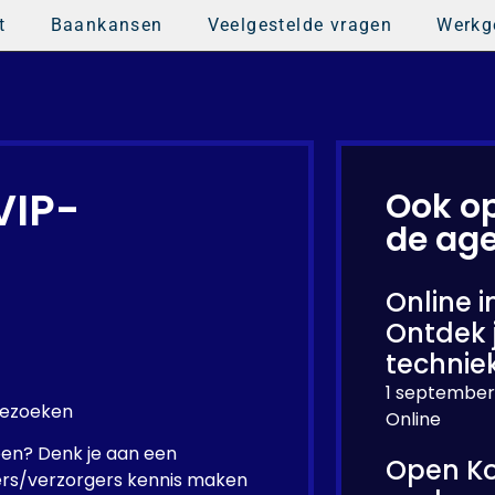
t
Baankansen
Veelgestelde vragen
Werkg
VIP-
Ook o
de ag
Online i
Ontdek 
technie
1 september
bezoeken
Online
doen? Denk je aan een
Open Ko
ers/verzorgers kennis maken