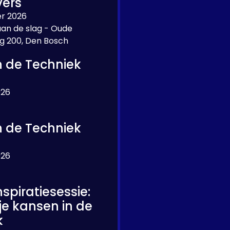
ers
r 2026
aan de slag - Oude
g 200, Den Bosch
 de Techniek
026
 de Techniek
026
nspiratiesessie:
je kansen in de
k