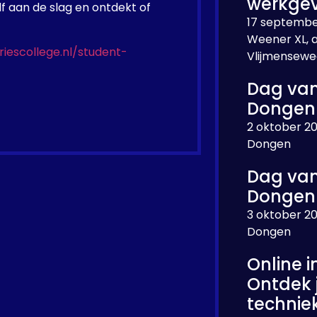
werkgev
lf aan de slag en ontdekt of
17 septembe
Weener XL, 
riescollege.nl/student-
Vlijmensewe
Dag van
Dongen
2 oktober 2
Dongen
Dag van
Dongen
3 oktober 2
Dongen
Online i
Ontdek 
technie