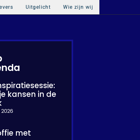
evers
Uitgelicht
Wie zijn wij
p
enda
nspiratiesessie:
je kansen in de
k
 2026
ffie met