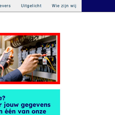
evers
Uitgelicht
Wie zijn wij
e?
r jouw gegevens
n één van onze