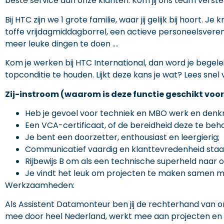
beste service aan onze klanten. Kom jij ons team verst
Bij HTC zijn we 1 grote familie, waar jij gelijk bij hoort. Je k
toffe vrijdagmiddagborrel, een actieve personeelsveren
meer leuke dingen te doen ….
Kom je werken bij HTC International, dan word je begel
topconditie te houden. Lijkt deze kans je wat? Lees snel 
Zij-instroom (waarom is deze functie geschikt voor
Heb je gevoel voor techniek en MBO werk en denk
Een VCA-certificaat, of de bereidheid deze te beha
Je bent een doorzetter, enthousiast en leergierig;
Communicatief vaardig en klanttevredenheid staat 
Rijbewijs B om als een technische superheld naar o
Je vindt het leuk om projecten te maken samen met
Werkzaamheden:
Als Assistent Datamonteur ben jij de rechterhand van o
mee door heel Nederland, werkt mee aan projecten en le