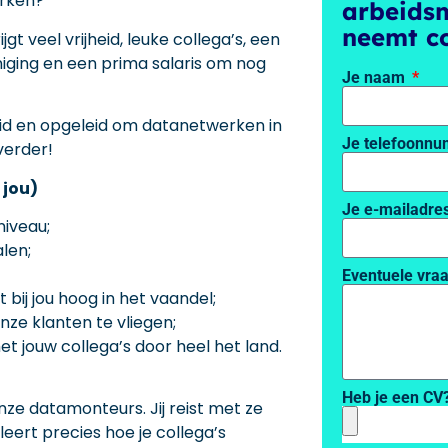
erken?
arbeids
neemt co
rijgt veel vrijheid, leuke collega’s, een
iging en een prima salaris om nog
Je naam
eid en opgeleid om datanetwerken in
Je telefoonn
verder!
 jou)
Je e-mailadre
niveau;
len;
Eventuele vra
bij jou hoog in het vaandel;
nze klanten te vliegen;
 jouw collega’s door heel het land.
Heb je een CV
nze datamonteurs. Jij reist met ze
ert precies hoe je collega’s