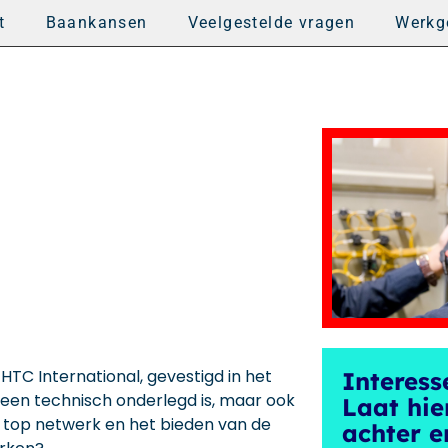
t
Baankansen
Veelgestelde vragen
Werkg
 HTC International, gevestigd in het
Interess
leen technisch onderlegd is, maar ook
Laat hie
en top netwerk en het bieden van de
achter e