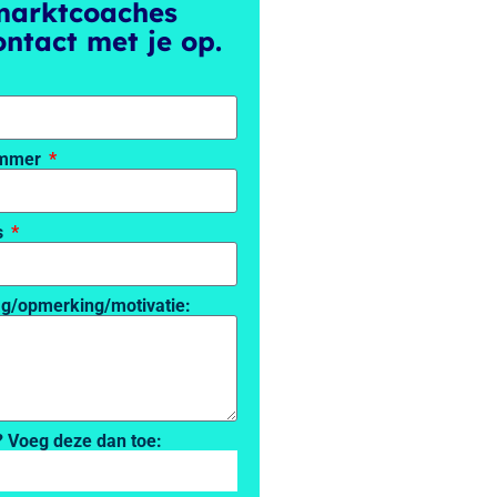
marktcoaches
ntact met je op.
ummer
s
ag/opmerking/motivatie:
? Voeg deze dan toe: