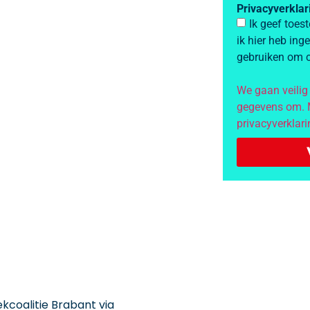
Privacyverkla
Ik geef toe
ik hier heb ing
gebruiken om c
We gaan veilig
gegevens om. M
privacyverklari
coalitie Brabant via