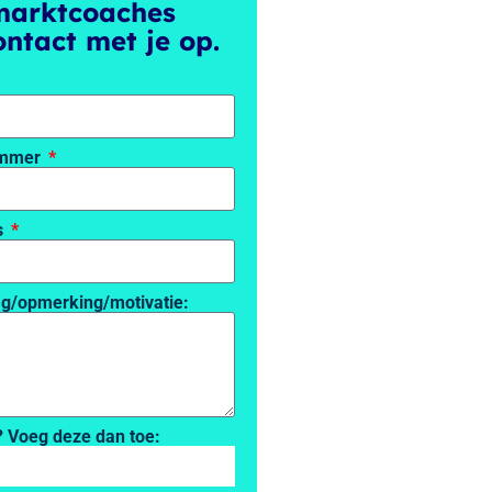
marktcoaches
ntact met je op.
ummer
s
ag/opmerking/motivatie:
? Voeg deze dan toe: