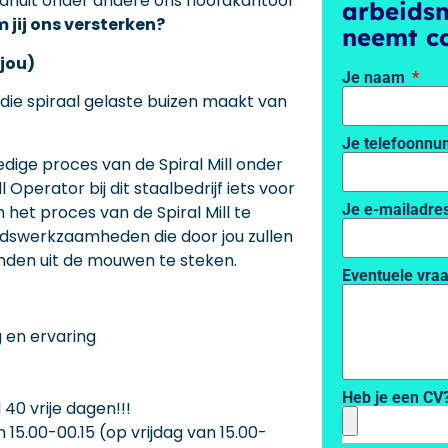
 vanuit onder andere ons hoofdkantoor
arbeids
 jij ons versterken?
neemt co
jou)
Je naam
die spiraal gelaste buizen maakt van
Je telefoonn
edige proces van de Spiral Mill onder
 Operator bij dit staalbedrijf iets voor
Je e-mailadre
m het proces van de Spiral Mill te
oudswerkzaamheden die door jou zullen
nden uit de mouwen te steken.
Eventuele vra
g en ervaring
Heb je een CV
40 vrije dagen!!!
 15.00-00.15 (op vrijdag van 15.00-