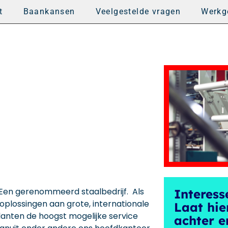
t
Baankansen
Veelgestelde vragen
Werkg
n.Een gerenommeerd staalbedrijf. Als
Interess
soplossingen aan grote, internationale
Laat hie
klanten de hoogst mogelijke service
achter e