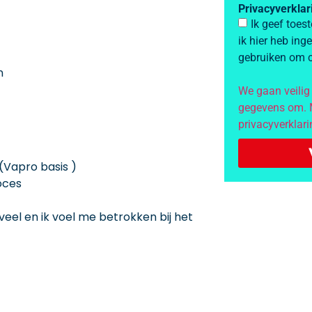
Privacyverkla
Ik geef toe
ik hier heb ing
gebruiken om c
n
We gaan veilig
gegevens om. M
privacyverklari
(Vapro basis )
oces
 veel en ik voel me betrokken bij het