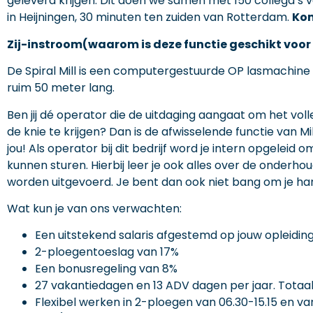
geleverd krijgen. Dit doen we samen met 150 collega’s
in Heijningen, 30 minuten ten zuiden van Rotterdam.
Kom
Zij-instroom(waarom is deze functie geschikt voor 
De Spiral Mill is een computergestuurde OP lasmachine 
ruim 50 meter lang.
Ben jij dé operator die de uitdaging aangaat om het voll
de knie te krijgen? Dan is de afwisselende functie van Mill
jou! Als operator bij dit bedrijf word je intern opgeleid o
kunnen sturen. Hierbij leer je ook alles over de onderh
worden uitgevoerd. Je bent dan ook niet bang om je ha
Wat kun je van ons verwachten:
Een uitstekend salaris afgestemd op jouw opleidin
2-ploegentoeslag van 17%
Een bonusregeling van 8%
27 vakantiedagen en 13 ADV dagen per jaar. Totaal 
Flexibel werken in 2-ploegen van 06.30-15.15 en van