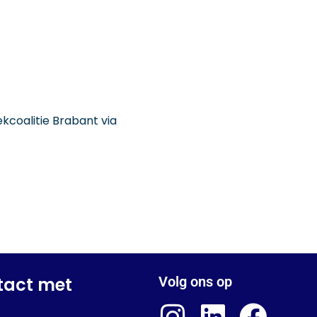
coalitie Brabant via
tact met
Volg ons op