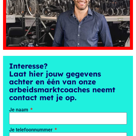
Interesse?
Laat hier jouw gegevens
achter en één van onze
arbeidsmarktcoaches neemt
contact met je op.
Je naam
Je telefoonnummer